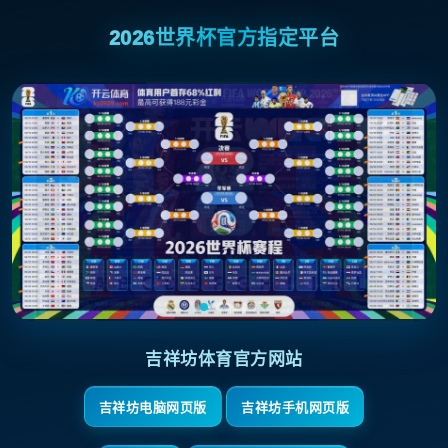
2026世界杯官方指定平台
吉祥坊体育官方网站
吉祥坊电脑网页版
吉祥坊手机网页版